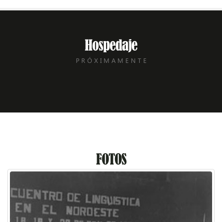
Hospedaje
P R Ó X I M A M E N T E
FOTOS