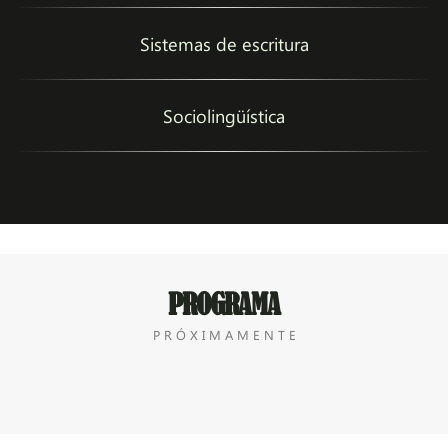
Sistemas de escritura
Sociolingüística
PROGRAMA
P R Ó X I M A M E N T E